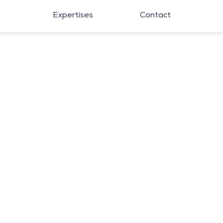
Expertises
Contact
UI Designer H/F